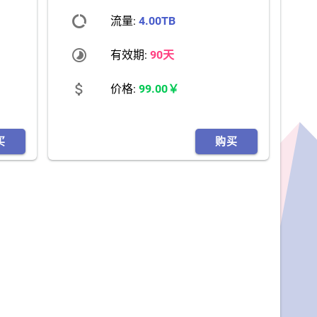
data_usage
流量:
4.00TB
timelapse
有效期:
90天
attach_money
价格:
99.00￥
买
购买