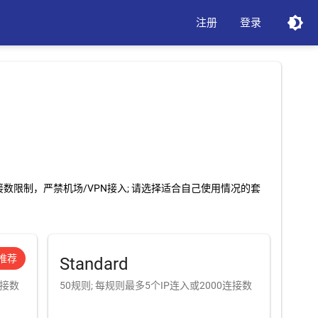
brightness_4
注册
登录
数限制，严禁机场/VPN接入; 请选择适合自己使用情况的套
推荐
Standard
连接数
50规则; 每规则最多5个IP连入或2000连接数