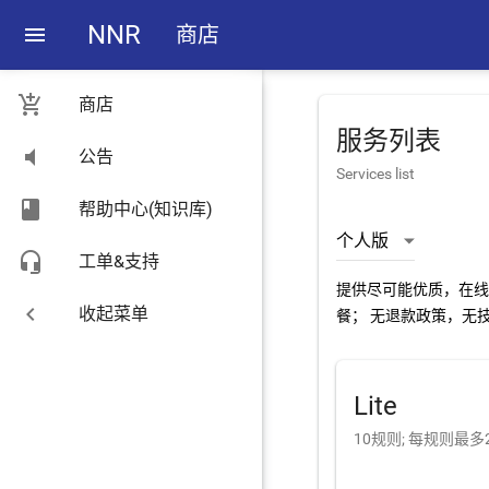
NNR
menu
商店
add_shopping_cart
商店
服务列表
volume_mute
公告
Services list
book
帮助中心(知识库)
headset_mic
工单&支持
提供尽可能优质，在线
chevron_left
收起菜单
餐； 无退款政策，无
Lite
10规则; 每规则最多