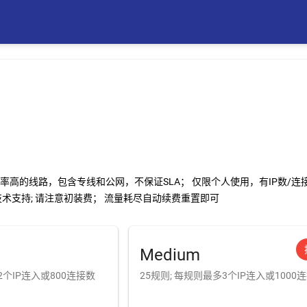
率高的线路，包含专线和公网，不保证SLA； 仅限个人使用，有IP数/连接
技术支持; 请注意初装费； 流量耗尽自动续费重置即可
Medium
2个IP连入或800连接数
25规则; 每规则最多3个IP连入或1000